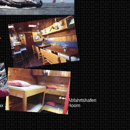
Preis
Abfahrtshafen
x 18 Personen
€ 1680,-
Hoorn