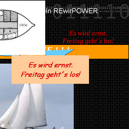
Es wird ernst.
Freitag geht´s los!
R auf SEE ! ! !