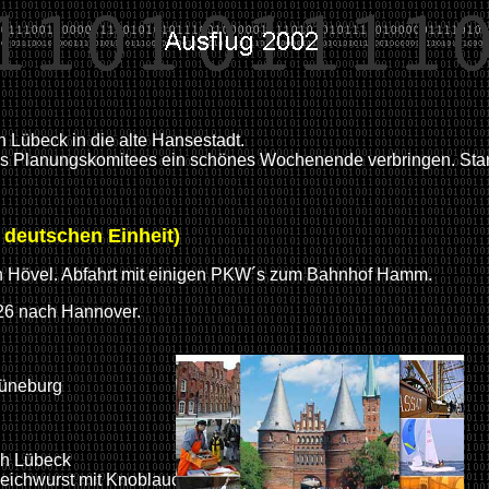
 Lübeck in die alte Hansestadt.
 des Planungskomitees ein schönes Wochenende verbringen. Sta
 deutschen Einheit)
 in Hövel. Abfahrt mit einigen PKW´s zum Bahnhof Hamm.
626 nach Hannover.
Lüneburg
ch Lübeck
Fleichwurst mit Knoblauch keine Platzreservierung mehr)