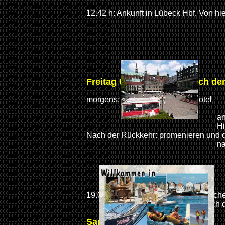
12.42 h: Ankunft in Lübeck Hbf. Von hi
Freitag 04.10.2002 (Tag nach de
morgens: Frühstücksbüffet im Hotel
anschließend fahren
Hier werden wir (be
Nach der Rückkehr: promenieren und 
nach Lübe
19.00 h: Abendessen in den historisch
Anschließend Führung durch die Lü
Samstag 05.10.2002