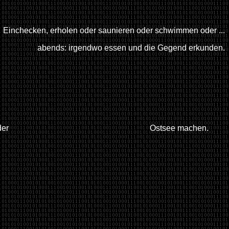
Einchecken, erholen oder saunieren oder schwimmen oder ...
abends: irgendwo essen und die Gegend erkunden.
otstour auf der Ostsee machen.