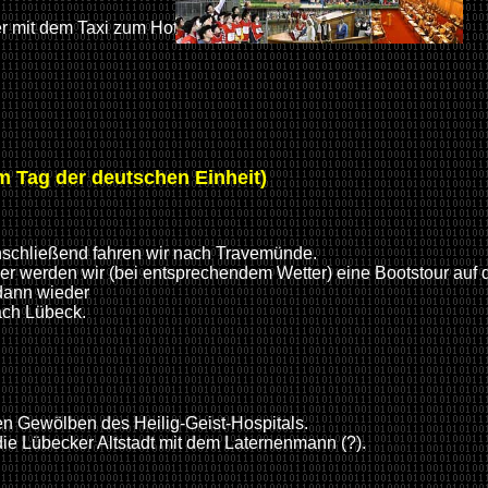
er mit dem Taxi zum Hotel
m Tag der deutschen Einheit)
 wir nach Travemünde.
i entsprechendem Wetter) eine Bo
dann wieder
ck.
en Gewölben des Heilig-Geist-Hospitals.
becker Altstadt mit dem Laternenmann (?).